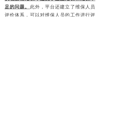
足的问题。
此外，平台还建立了维保人员
评价体系，可以对维保人员的工作进行评
价和反馈，促进维保人员提高服务质量。
· 维保流程标准化，杜绝随意作业
云梯维小保维保管理平台为维保人员提供
标准化作业指引，关键步骤需拍照上传、
系统记录。同时，基于云梯设备的24小时
实时监测与后台预警，可根据设备实际运