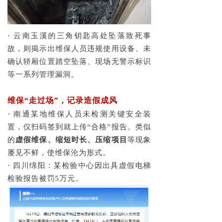
· 云南玉溪的三角钥匙高处坠落致死事
故，则揭示出维保人员违规使用设备、未
确认轿厢位置踏空坠落、现场无警示标识
等一系列管理漏洞。
维保“走过场”，记录造假成风
· 南通某地维保人员未检测关键安全装
置，仅扫码签到就上传“合格”报告。类似
的
虚假维保、缩短时长、压缩项目
等现象
屡见不鲜，使维保沦为形式。
· 四川绵阳：某检验中心因出具虚假电梯
检验报告被罚5万元。